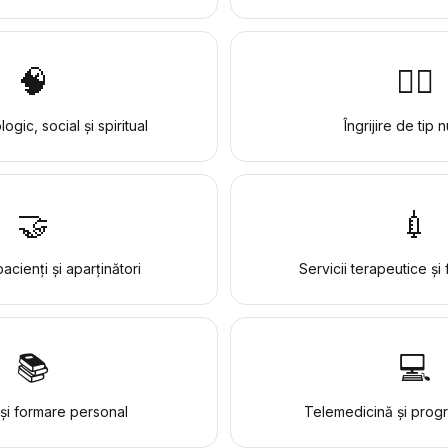
🧠
👩‍⚕️
ogic, social și spiritual
Îngrijire de tip 
🤝
💉
acienți și aparținători
Servicii terapeutice și
📚
💻
și formare personal
Telemedicină și progr