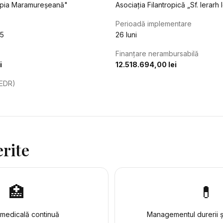
ropia Maramureșeană"
Asociația Filantropică „Sf. Ierarh I
Perioadă implementare
25
26 luni
Finanțare nerambursabilă
i
12.518.694,00 lei
FEDR)
erite
🏥
💊
e medicală continuă
Managementul durerii ș