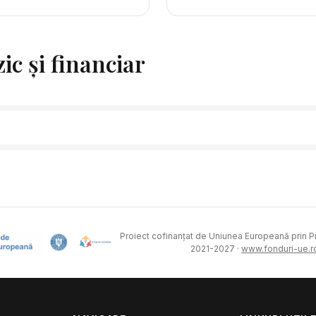
ic și financiar
Proiect cofinanțat de Uniunea Europeană prin 
2021-2027 ·
www.fonduri-ue.r