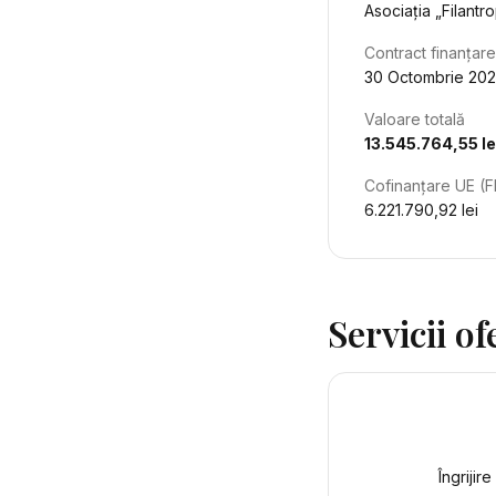
Asociația „Filant
Contract finanțare
30 Octombrie 20
Valoare totală
13.545.764,55 le
Cofinanțare UE (
6.221.790,92 lei
Servicii of
Îngrijir