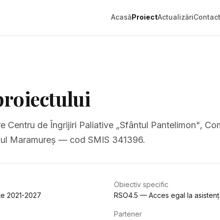
Acasă
Proiect
Actualizări
Contac
proiectului
re Centru de Îngrijiri Paliative „Sfântul Pantelimon", C
țul Maramureș — cod SMIS 341396.
Obiectiv specific
te 2021-2027
RSO4.5 — Acces egal la asisten
Partener