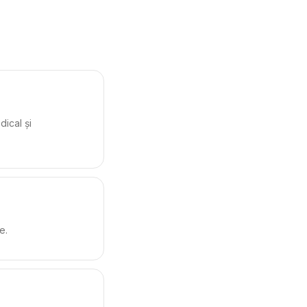
ical și
e.