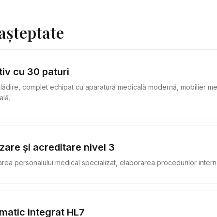
așteptate
tiv cu 30 paturi
lădire, complet echipat cu aparatură medicală modernă, mobilier med
ală.
zare și acreditare nivel 3
rea personalului medical specializat, elaborarea procedurilor intern
matic integrat HL7