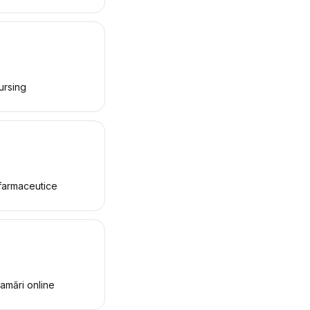
nursing
 farmaceutice
amări online