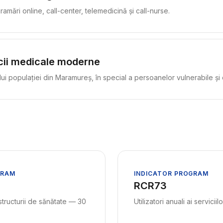
amări online, call-center, telemedicină și call-nurse.
cii medicale moderne
i populației din Maramureș, în special a persoanelor vulnerabile și d
GRAM
INDICATOR PROGRAM
RCR73
structurii de sănătate — 30
Utilizatori anuali ai servicii