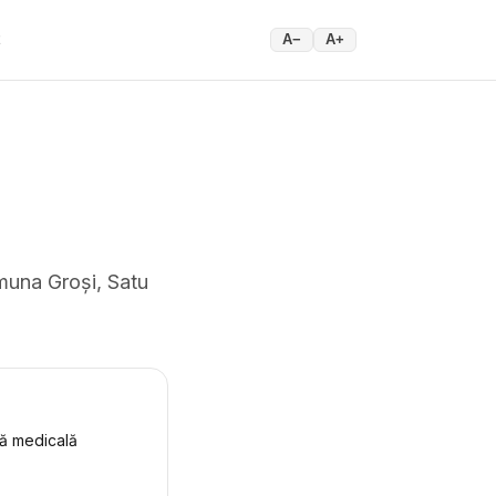
t
A−
A+
omuna Groși, Satu
ță medicală