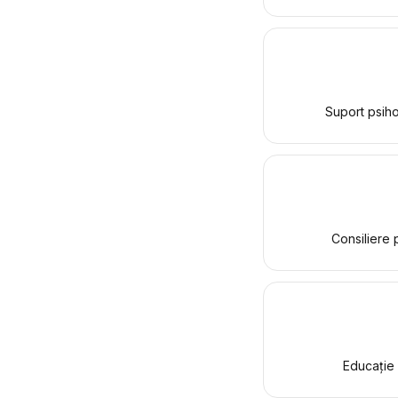
Suport psihol
Consiliere p
Educație 